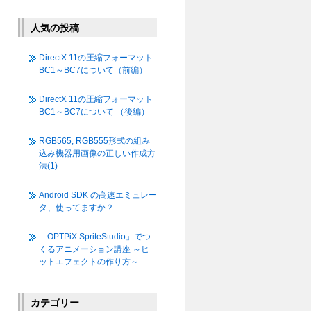
人気の投稿
DirectX 11の圧縮フォーマット
BC1～BC7について（前編）
DirectX 11の圧縮フォーマット
BC1～BC7について （後編）
RGB565, RGB555形式の組み
込み機器用画像の正しい作成方
法(1)
Android SDK の高速エミュレー
タ、使ってますか？
「OPTPiX SpriteStudio」でつ
くるアニメーション講座 ～ヒ
ットエフェクトの作り方～
カテゴリー