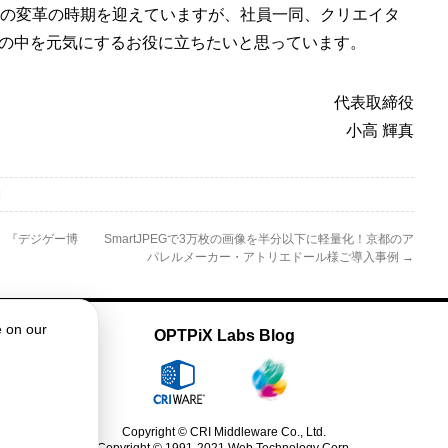
大の変革の時期を迎えていますが、社員一同、クリエイタ
の中を元気にするお役に立ちたいと思っています。
代表取締役
小高 輝真
|
io、『デジゲー博
SmartJPEGで3万枚の画像を半分以下に軽量化！京都のア
パレルメーカー・アトリエドール様ご導入事例
→
e on our
OPTPiX Labs Blog
Copyright © CRI Middleware Co., Ltd.