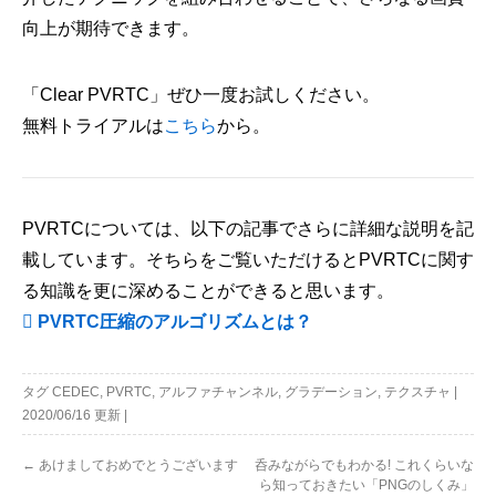
向上が期待できます。
「Clear PVRTC」ぜひ一度お試しください。
無料トライアルは
こちら
から。
PVRTCについては、以下の記事でさらに詳細な説明を記
載しています。そちらをご覧いただけるとPVRTCに関す
る知識を更に深めることができると思います。
PVRTC圧縮のアルゴリズムとは？
タグ
CEDEC
,
PVRTC
,
アルファチャンネル
,
グラデーション
,
テクスチャ
|
2020/06/16
更新
|
←
あけましておめでとうございます
呑みながらでもわかる! これくらいな
ら知っておきたい「PNGのしくみ」