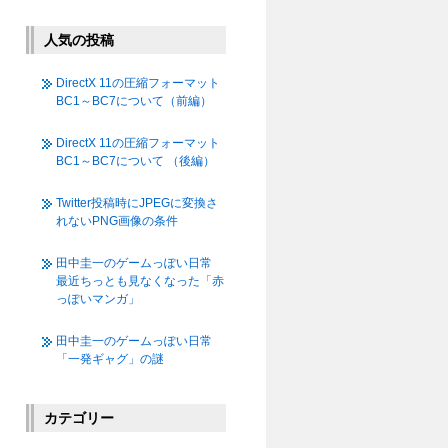
人気の投稿
DirectX 11の圧縮フォーマット
BC1～BC7について（前編）
DirectX 11の圧縮フォーマット
BC1～BC7について （後編）
Twitter投稿時にJPEGに変換さ
れないPNG画像の条件
田中圭一のゲームっぽい日常
最近ちっとも見なくなった「赤
っぽいマンガ」
田中圭一のゲームっぽい日常
「一発ギャグ」の謎
カテゴリー