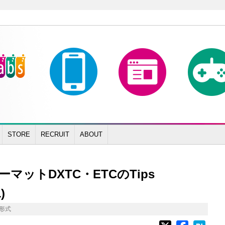
STORE
RECRUIT
ABOUT
ットDXTC・ETCのTips
)
形式