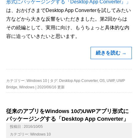
形式にパッケージングする『Desktop App Converter』」
は、おかげさまでDesktop App Converterを試してみたい
方などから大きな反響をいただきました。第2回からは
その続編として、実用に向け、もうちょっと具体的な内
容に迫っていきたいと思います。
続きを読む
→
カテゴリー:
Windows 10
|
タグ:
Desktop App Converter
,
OS
,
UWP
,
UWP
Bridge
,
Windows
|
2020/06/16 更新
従来のアプリをWindows 10のUWPアプリ形式に
パッケージングする「Desktop App Converter」
投稿日 : 2016/10/05
カテゴリー:
Windows 10