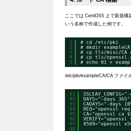
ここでは CentOS5 上で新規
いう名称で作成した例です。
1
# cd /etc/pki
2
# mkdir exampleCA
3
# cp tls/misc/CA 
4
# cp tls/openssl.
5
# echo 01 > examp
/etc/pki/exampleCA/CA
01
SSLEAY_CONFIG="
02
DAYS="-days 365"
03
CADAYS="-days 10
04
REQ="openssl req
05
CA="openssl ca $
06
VERIFY="openssl 
07
X509="openssl x5
08