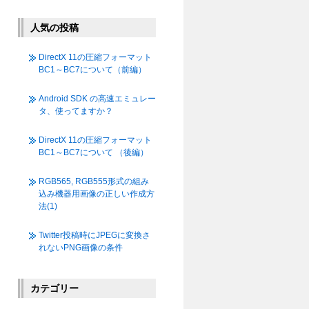
人気の投稿
DirectX 11の圧縮フォーマット
BC1～BC7について（前編）
Android SDK の高速エミュレー
タ、使ってますか？
DirectX 11の圧縮フォーマット
BC1～BC7について （後編）
RGB565, RGB555形式の組み
込み機器用画像の正しい作成方
法(1)
Twitter投稿時にJPEGに変換さ
れないPNG画像の条件
カテゴリー