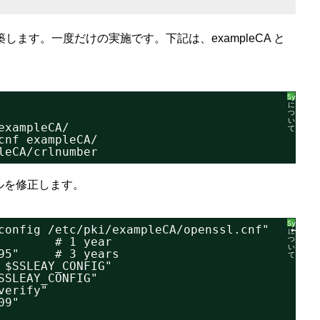
構築します。一度だけの実施です。下記は、exampleCA と
SyntaxH
に
つ
い
exampleCA/
て
cnf exampleCA/
leCA/crlnumber
 ファイルを修正します。
SyntaxH
-config /etc/pki/exampleCA/openssl.cnf"   ← 
に
        # 1 year
つ
い
95"     # 3 years
て
 $SSLEAY_CONFIG"
SSLEAY_CONFIG"
verify"
09"