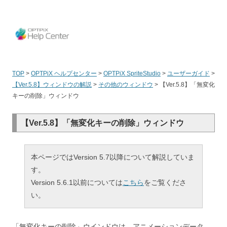
OPT
TOP
>
OPTPiX ヘルプセンター
>
OPTPiX SpriteStudio
>
ユーザーガイド
>
【Ver.5.8】ウィンドウの解説
>
その他のウィンドウ
>
【Ver.5.8】「無変化
キーの削除」ウィンドウ
【Ver.5.8】「無変化キーの削除」ウィンドウ
本ページではVersion 5.7以降について解説していま
す。
Version 5.6.1以前については
こちら
をご覧くださ
い。
「無変化キーの削除」ウインドウは、アニメーションデータ、