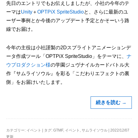
先日のエントリでもお伝えしましたが、小社の今年のテ
ーマは
Unity
＋
OPTPiX SpriteStudio
と、さらに最新のユ
ーザー事例とか今後のアップデート予定とかそーいう路
線でお届け。
今年の主役は小社謹製の2Dスプライトアニメーションデ
ータ作成ツール「OPTPiX SpriteStudio」をテーマに、
ナ
ウプロダクション様
の学園ジュヴナイルカードバトル大
作『サムライソウル』を彩る「こだわりエフェクトの裏
側」をお届けいたします。
続きを読む
→
カテゴリー:
イベント
|
タグ:
GTMF
,
イベント
,
サムライソウル
|
2022/12/07
更新