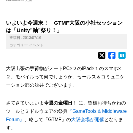
いよいよ今週末！ GTMF大阪の小社セッション
は「Unity”軸”祭り！」
投稿日 : 2013/07/16
カテゴリー:
イベント
大阪出張の手荷物がノートPC×２のiPad×１のスマホ×
２。モバイルって何でしょうか。セールス＆コミュニケ
ーション部の浅井でございます。
さてさていよいよ
今週の金曜日
！ に、皆様お待ちかねの
ツールとミドルウェアの祭典
『GameTools & Middleware
Forum』
、略して「GTMF」の
大阪会場が開催
となりま
す。