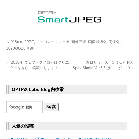
タグ
SmartJPEG
,
イーコマースフェア
,
画像圧縮
,
画像最適化
,
高速化
|
2020/06/16
更新
|
←
2020年 ウェブテクノロジはクリエ
近日リリース予定！OPTPiX
イターをさらに笑顔にします！
SpriteStudio Ver.6.5 はここがスゴい
→
OPTPiX Labs Blog内検索
人気の投稿