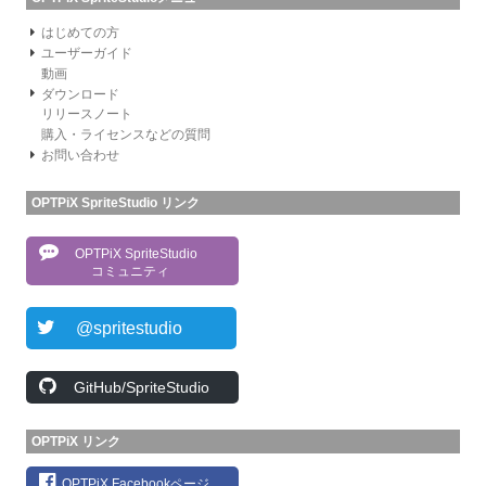
はじめての方
ユーザーガイド
動画
ダウンロード
リリースノート
購入・ライセンスなどの質問
お問い合わせ
OPTPiX SpriteStudio リンク
OPTPiX SpriteStudio
コミュニティ
@spritestudio
GitHub/SpriteStudio
OPTPiX リンク
OPTPiX Facebookページ