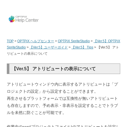
OPT
TOP
>
OPTPiX ヘルプセンター
>
OPTPiX SpriteStudio
>
【Ver.5】OPTPiX
SpriteStudio
>
【Ver.5】ユーザーガイド
>
【Ver.5】 Tips
>
【Ver.5】 アト
リビュートの表示について
【Ver.5】 アトリビュートの表示について
アトリビュートウィンドウ内に表示するアトリビュートは「プ
ロジェクトの設定」から設定することができます。
再生させるプラットフォームでは互換性が無いアトリビュート
も存在しますので、予め表示・非表示を設定することでトラブ
ルを未然に防ぐことが可能です。
作業中のsspj(プロジェクトファイル)のアトリビュートを設定し