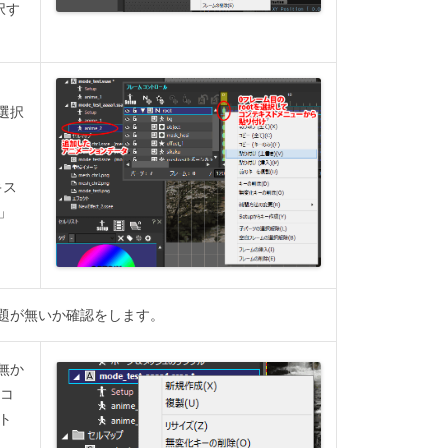
択す
選択
キス
」
問題が無いか確認をします。
無か
、コ
ト