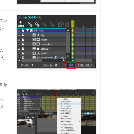
フレ
ン
ム
くだ
タを
べ
メ