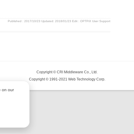
Published :
2017/10/23
Updated: 2018/01/23
Edit :
OPTPiX User Support
Copyright © CRI Middleware Co., Ltd.
Copyright © 1991-2021 Web Technology Corp.
e on our