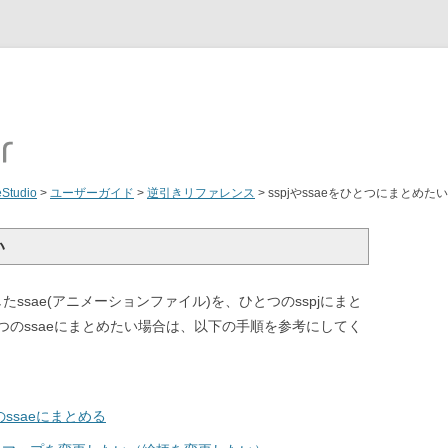
eStudio
>
ユーザーガイド
>
逆引きリファレンス
>
sspjやssaeをひとつにまとめたい
い
したssae(アニメーションファイル)を、ひとつのsspjにまと
のssaeにまとめたい場合は、以下の手順を参考にしてく
ssaeにまとめる