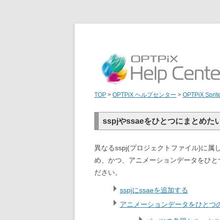
TOP
>
OPTPiX ヘルプセンター
>
OPTPiX Sprit
sspjやssaeをひとつにまとめた
異なるsspj(プロジェクトファイル)に属
め、かつ、アニメーションデータをひとつ
ださい。
sspjにssaeを追加する
アニメーションデータをひとつの