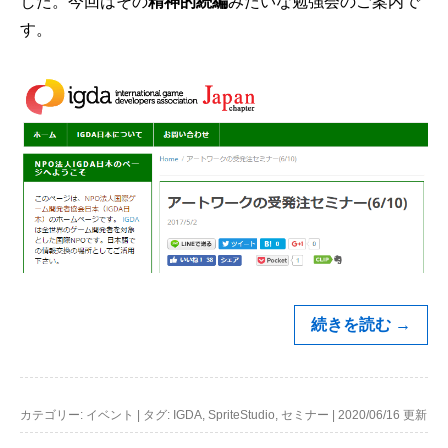
した。今回はその
精神的続編
みたいな勉強会のご案内で
す。
続きを読む
→
カテゴリー:
イベント
|
タグ:
IGDA
,
SpriteStudio
,
セミナー
|
2020/06/16 更新