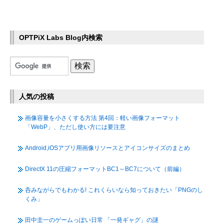
OPTPiX Labs Blog内検索
人気の投稿
画像容量を小さくする方法 第4回：軽い画像フォーマット
「WebP」、ただし使い方には要注意
Android,iOSアプリ用画像リソースとアイコンサイズのまとめ
DirectX 11の圧縮フォーマットBC1～BC7について（前編）
呑みながらでもわかる! これくらいなら知っておきたい「PNGのし
くみ」
田中圭一のゲームっぽい日常 「一発ギャグ」の謎