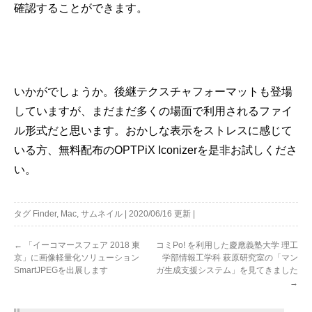
確認することができます。
いかがでしょうか。後継テクスチャフォーマットも登場
していますが、まだまだ多くの場面で利用されるファイ
ル形式だと思います。おかしな表示をストレスに感じて
いる方、無料配布のOPTPiX Iconizerを是非お試しくださ
い。
タグ
Finder
,
Mac
,
サムネイル
|
2020/06/16
更新
|
←
「イーコマースフェア 2018 東
コミPo! を利用した慶應義塾大学 理工
京」に画像軽量化ソリューション
学部情報工学科 萩原研究室の「マン
SmartJPEGを出展します
ガ生成支援システム」を見てきました
→