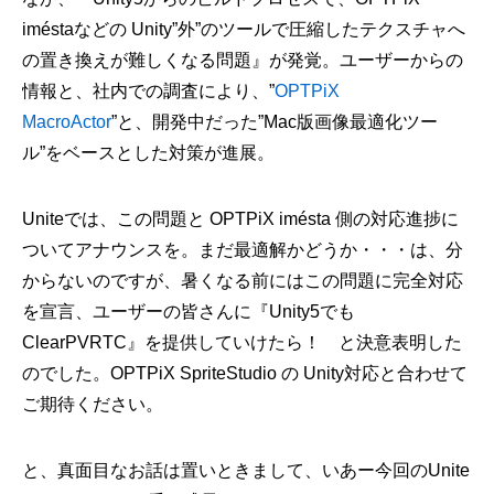
iméstaなどの Unity”外”のツールで圧縮したテクスチャへ
の置き換えが難しくなる問題』が発覚。ユーザーからの
情報と、社内での調査により、”
OPTPiX
MacroActor
”と、開発中だった”Mac版画像最適化ツー
ル”をベースとした対策が進展。
Uniteでは、この問題と OPTPiX imésta 側の対応進捗に
ついてアナウンスを。まだ最適解かどうか・・・は、分
からないのですが、暑くなる前にはこの問題に完全対応
を宣言、ユーザーの皆さんに『Unity5でも
ClearPVRTC』を提供していけたら！ と決意表明した
のでした。OPTPiX SpriteStudio の Unity対応と合わせて
ご期待ください。
と、真面目なお話は置いときまして、いあー今回のUnite