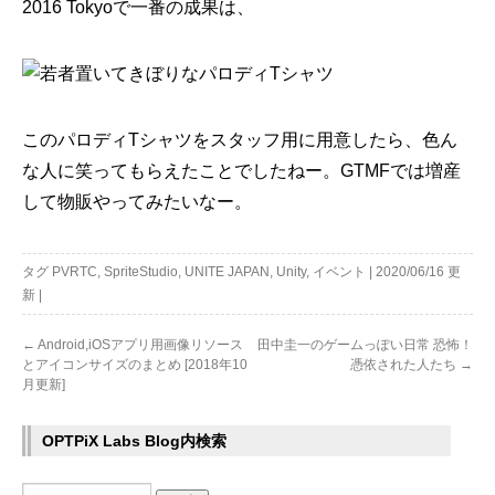
2016 Tokyoで一番の成果は、
このパロディTシャツをスタッフ用に用意したら、色ん
な人に笑ってもらえたことでしたねー。GTMFでは増産
して物販やってみたいなー。
タグ
PVRTC
,
SpriteStudio
,
UNITE JAPAN
,
Unity
,
イベント
|
2020/06/16
更
新
|
←
Android,iOSアプリ用画像リソース
田中圭一のゲームっぽい日常 恐怖！
とアイコンサイズのまとめ [2018年10
憑依された人たち
→
月更新]
OPTPiX Labs Blog内検索