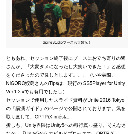
SpriteStudioブースも大盛況！
ともあれ、セッション終了後にブースにお立ち寄りの皆
さんが、『大変タメになったし大笑いできた！』と感想
をくださったので良しとします。。。（いや実際、
NIGORO鮫島さんのTipsは、現行の SS5Player for Unity
Ver.1.3.xでも有用でしたし）
セッションで使用したスライド資料がUnite 2016 Tokyo
の「講演ガイド」のページで公開されております。気を
取り直して、OPTPiX imésta。
折しも、Unity界隈はUnity5への移行真っ盛り。そんなさ
なか、『Unity5からのビルドプロセスで、OPTPiX