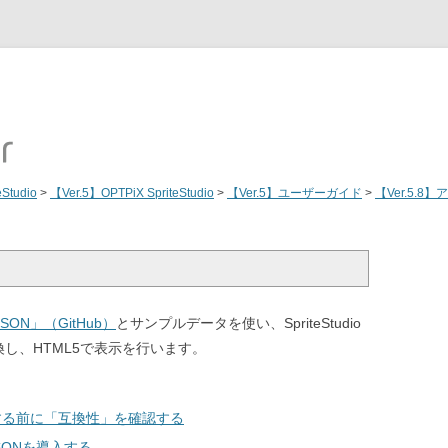
eStudio
>
【Ver.5】OPTPiX SpriteStudio
>
【Ver.5】ユーザーガイド
>
【Ver.5.
AJSON」（GitHub）
とサンプルデータを使い、SpriteStudio
換し、HTML5で表示を行います。
する前に「互換性」を確認する
SAJSONを導入する