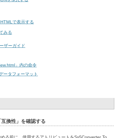
HTMLで表示する
してみる
Nのユーザーガイド
iew.html」内の命令
のデータフォーマット
「互換性」を確認する
始める前に、使用するアトリビュートをSs5Converter To