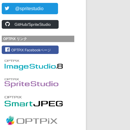
@spritestudio
GitHub/SpriteStudio
OPTPiX リンク
OPTPiX Facebookページ