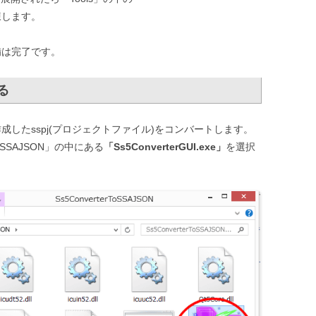
も解凍します。
の準備は完了です。
る
使って、作成したsspj(プロジェクトファイル)をコンバートします。
To SSAJSON」の中にある
「Ss5ConverterGUI.exe」
を選択