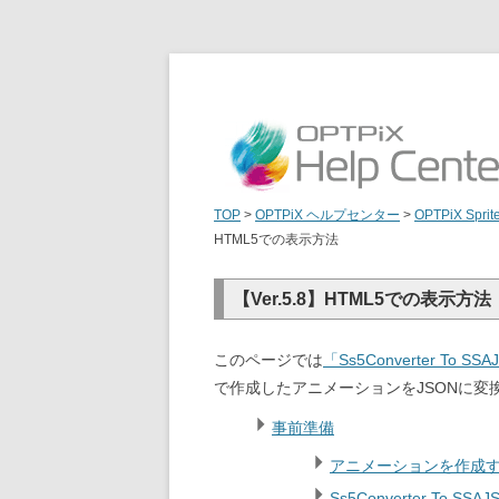
TOP
>
OPTPiX ヘルプセンター
>
OPTPiX Sprit
HTML5での表示方法
【Ver.5.8】HTML5での表示方法
このページでは
「Ss5Converter To SS
で作成したアニメーションをJSONに変
事前準備
アニメーションを作成
Ss5Converter To S