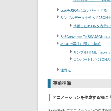
sspjをJSONにコンバートする
サンプルデータを使ってJSONを
準備したJSONを表示
Ss5Converter To SSAJSO
JSONの再生に関する情報
サンプルHTML「json_v
コンバートしたJSON
注意点
事前準備
アニメーションを作成する前に
SpriteStudioでアニメーションの作成を