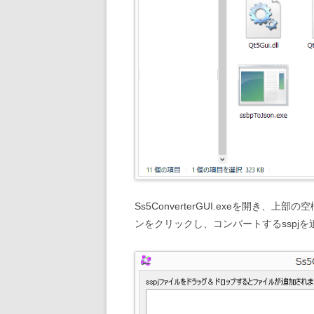
Ss5ConverterGUI.exeを開き、
ンをクリックし、コンバートするsspj