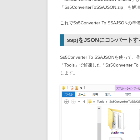
「Ss5ConverterToSSAJSON.zip」
これでSs5Converter To SSAJSON
sspjをJSONにコンバートす
Ss5Converter To SSAJSONを
「Tools」で解凍した「Ss5Converter 
します。