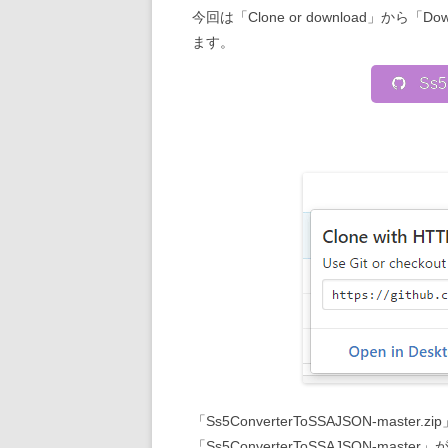
今回は「Clone or download」から
ます。
Ss5
「Ss5ConverterToSSAJSON-ma
「Ss5ConverterToSSAJSON-mast