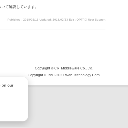
ついて解説しています。
Published :
2018/02/13
Updated: 2018/02/23
Edit :
OPTPiX User Support
Copyright © CRI Middleware Co., Ltd.
Copyright © 1991-2021 Web Technology Corp.
e on our