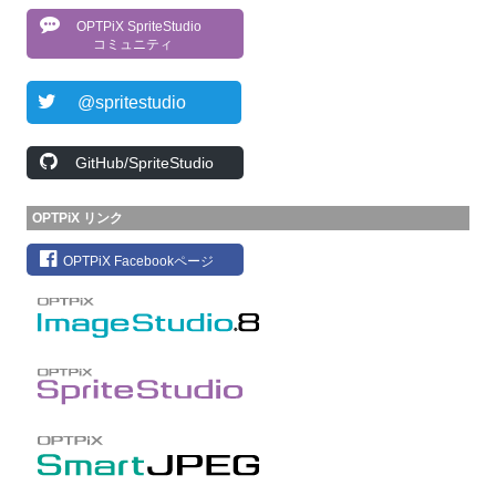
OPTPiX SpriteStudio
コミュニティ
@spritestudio
GitHub/SpriteStudio
OPTPiX リンク
OPTPiX Facebookページ