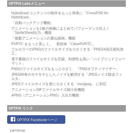
OPTPiX Labsメニュー
Hybridcast コンテンツの制作をもっと簡単に「CrossPSD for
Hybridcast」
「自動バックアップ機能」
アニメーションを1枚の画像にまとめてパフォーマンス向上！
「SpriteSheet出力」機能
「複数アニメーションの重ね描画」機能
PVRTC をもっと美しく。 新技術「ClearPVRTC」
フルカラーのPNGのファイルサイズを小さくする「PNG24高圧縮化加
工」
電子書籍のファイルサイズを圧縮、利便性も高い「ハイブリッドフォー
マット」
PNGのファイルサイズをもっと小さく、「PNGオプティマイザー」
JPEG特有のモヤモヤとしたノイズを解消する「JPEGノイズ除去フィ
ルタ」
JPEGファイルサイズを更に小さくする「mozjpeg」 に対応
アニメーションGIFファイルサイズ縮小化機能
APNG（アニメーションPNG）入出力機能
OPTPiX リンク
OPTPiX Facebookページ