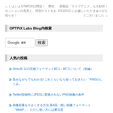
←
いよいよGTMF2012間近！ 弊社
新製品「ライブアニメ」も大好評！
セッションの見所と、特別ゲストをお
DSJ2012 にお越しいただきありがと
知らせ！
うございました
→
OPTPiX Labs Blog内検索
人気の投稿
DirectX 11の圧縮フォーマットBC1～BC7について（前編）
呑みながらでもわかる! これくらいなら知っておきたい「PNGのし
くみ」
Twitter投稿時にJPEGに変換されないPNG画像の条件
画像容量を小さくする方法 第4回：軽い画像フォーマット
「WebP」、ただし使い方には要注意